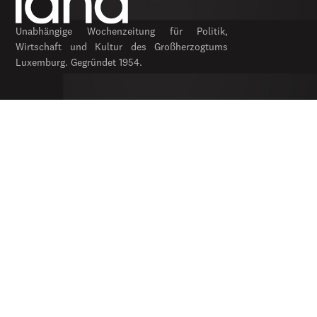
Unabhängige Wochenzeitung für Politik,
Wirtschaft und Kultur des Großherzogtums
Luxemburg. Gegründet 1954.
RUBRIKEN
Politik
Wirtschaft
Feuilleton
Archiv
SERVICES
Abonnieren
Werbung
Newsletter