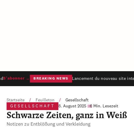
d
Lancement du nouveau site inter
S'abonner →
BREAKING NEWS
Startseite
/
Feuilleton
/
Gesellschaft
GESELLSCHAFT
8. August 2025
6 Min. Lesezeit
Schwarze Zeiten, ganz in Weiß
Notizen zu Entblößung und Verkleidung