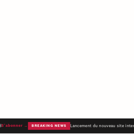
Lancement du nouveau site intern
'abonner →
BREAKING NEWS