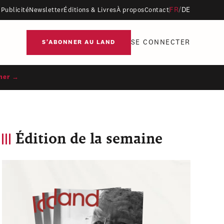
FR
/
DE
Publicité
Newsletter
Éditions & Livres
À propos
Contact
SE CONNECTER
S'ABONNER AU LAND
ner →
Édition de la semaine