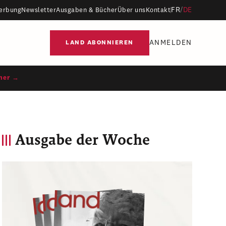
FR
/
DE
erbung
Newsletter
Ausgaben & Bücher
Über uns
Kontakt
ANMELDEN
LAND ABONNIEREN
ner →
Ausgabe der Woche