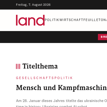
Freitag, 7. August 2026
POLITIK
WIRTSCHAFT
FEUILLETON
BR
Titelthema
GESELLSCHAFTSPOLITIK
Mensch und Kampfmaschin
Am 28. Januar dieses Jahres titelte das ukrainische 