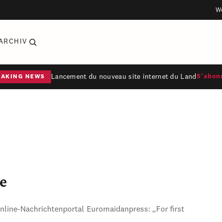
W
ARCHIV
Lancement du nouveau site internet du Land
S'abon
EAKING NEWS
e
Online-Nachrichtenportal Euromaidanpress: „For first