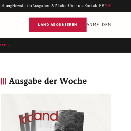
FR
/
DE
erbung
Newsletter
Ausgaben & Bücher
Über uns
Kontakt
ANMELDEN
LAND ABONNIEREN
ner →
Ausgabe der Woche