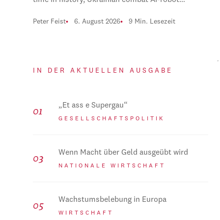
time in history, Ukrainian combat AI-robot…
Peter Feist
6. August 2026
9 Min. Lesezeit
IN DER AKTUELLEN AUSGABE
„Et ass e Supergau“
GESELLSCHAFTSPOLITIK
Wenn Macht über Geld ausgeübt wird
NATIONALE WIRTSCHAFT
Wachstumsbelebung in Europa
WIRTSCHAFT