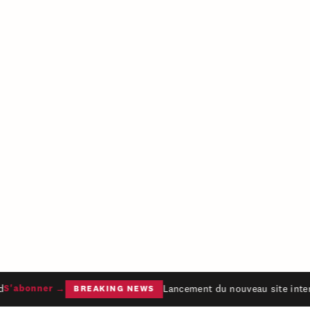
Lancement du nouveau site inter
S'abonner →
BREAKING NEWS