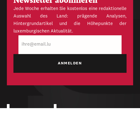
Newsletter abonnieren
Jede Woche erhalten Sie kostenlos eine redaktionelle
Auswahl des Land: prägende Analysen,
Hintergrundartikel und die Höhepunkte der
luxemburgischen Aktualität.
E-
Mail
Unabhängige Wochenzeitung für Politik,
Wirtschaft und Kultur des Großherzogtums