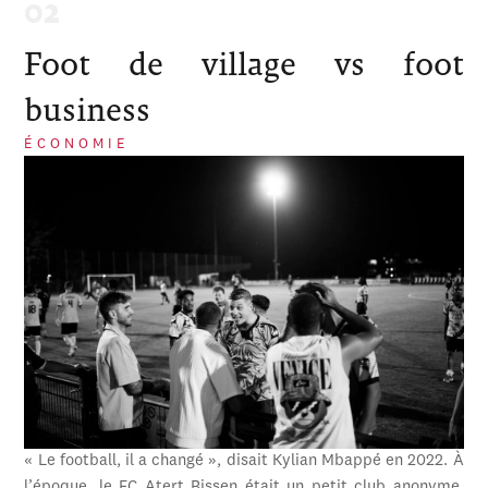
Foot de village vs foot
business
ÉCONOMIE
« Le football, il a changé », disait Kylian Mbappé en 2022. À
l’époque, le FC Atert Bissen était un petit club anonyme,