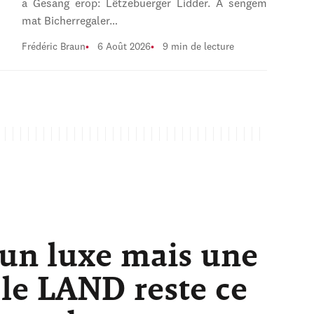
a Gesang erop: Lëtzebuerger Lidder. A sengem
mat Bicherregaler…
Frédéric Braun
6 Août 2026
9 min de lecture
 un luxe mais une
 le LAND reste ce