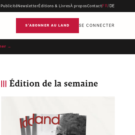
FR
/
DE
Publicité
Newsletter
Éditions & Livres
À propos
Contact
SE CONNECTER
S'ABONNER AU LAND
ner →
Édition de la semaine