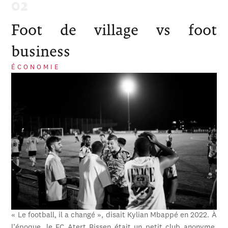
Foot de village vs foot
business
ÉCONOMIE
« Le football, il a changé », disait Kylian Mbappé en 2022. À
l’époque, le FC Atert Bissen était un petit club anonyme,