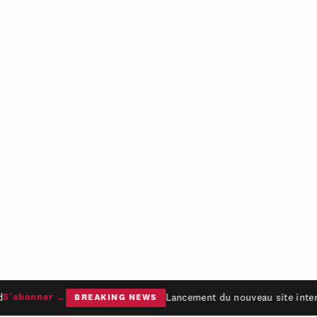
Lancement du nouveau site intern
S'abonner →
BREAKING NEWS