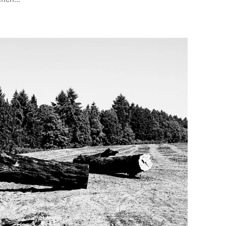
schen…