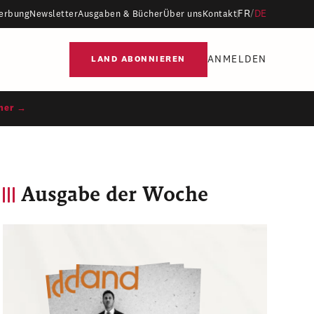
FR
/
DE
erbung
Newsletter
Ausgaben & Bücher
Über uns
Kontakt
ANMELDEN
LAND ABONNIEREN
ner →
Ausgabe der Woche