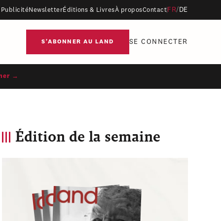
FR
/
DE
Publicité
Newsletter
Éditions & Livres
À propos
Contact
SE CONNECTER
S'ABONNER AU LAND
ner →
Édition de la semaine