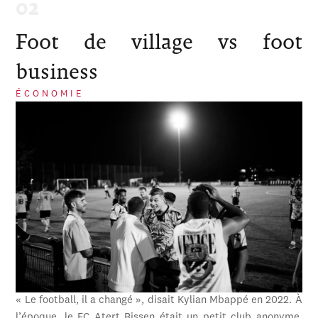
Foot de village vs foot
business
ÉCONOMIE
« Le football, il a changé », disait Kylian Mbappé en 2022. À
l’époque, le FC Atert Bissen était un petit club anonyme,