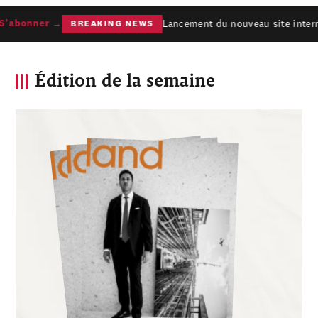
Lancement du nouveau site interne
'abonner →
BREAKING NEWS
Édition de la semaine