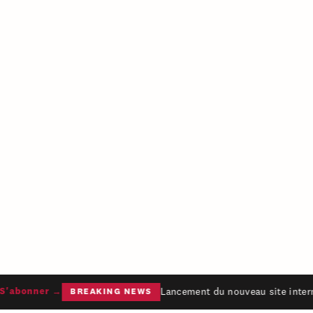
Lancement du nouveau site interne
'abonner →
BREAKING NEWS