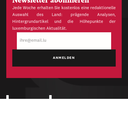
Newsletter abonnieren
Jede Woche erhalten Sie kostenlos eine redaktionelle
Auswahl des Land: prägende Analysen,
Hintergrundartikel und die Höhepunkte der
luxemburgischen Aktualität.
E-
Mail
Unabhängige Wochenzeitung für Politik,
Wirtschaft und Kultur des Großherzogtums