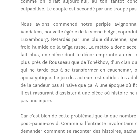
comme on dirait aujourd’hui, au ton tantôt conq
culpabilisé. Le couple est secondé par une troupe pas
Nous avions commencé notre périple avignonnai
Vandalem, nouvelle égérie de la scène belge, coproduit
Luxembourg. Retardés par une pluie diluvienne, spe
froid humide de la taïga russe. La météo a donc acc
fait plus, une pièce dont le décor emprunte au réel
plus près de Rousseau que de Tchékhov, d’un clan qui 
qui ne tarde pas à se transformer en cauchemar, où
apocalyptique. Le jeu des acteurs est solide : les adul
de la candeur pas si naïve que ça. À une époque où fic
il est rassurant d’assister à une pièce où histoire ne 
pas une injure.
Car c’est bien de cette problématique-là que nombre
post-pause-covid. Comme si l’entracte involontaire d
demander comment se raconter des histoires, sachan