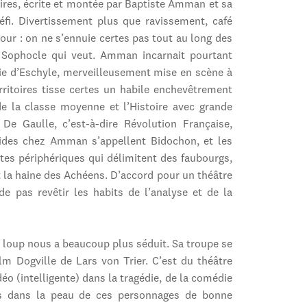
toires, écrite et montée par Baptiste Amman et sa
éfi. Divertissement plus que ravissement, café
ur : on ne s’ennuie certes pas tout au long des
s Sophocle qui veut. Amman incarnait pourtant
tie d’Eschyle, merveilleusement mise en scène à
rritoires tisse certes un habile enchevêtrement
 de la classe moyenne et l’Histoire avec grande
De Gaulle, c’est-à-dire Révolution Française,
rides chez Amman s’appellent Bidochon, et les
istes périphériques qui délimitent des faubourgs,
et la haine des Achéens. D’accord pour un théâtre
de pas revêtir les habits de l’analyse et de la
 loup nous a beaucoup plus séduit. Sa troupe se
lm Dogville de Lars von Trier. C’est du théâtre
idéo (intelligente) dans la tragédie, de la comédie
 dans la peau de ces personnages de bonne