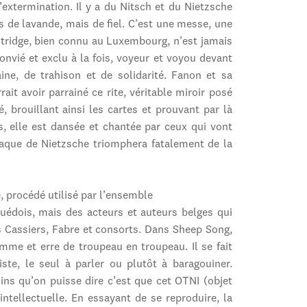
’extermination. Il y a du Nitsch et du Nietzsche
as de lavande, mais de fiel. C’est une messe, une
entridge, bien connu au Luxembourg, n’est jamais
convié et exclu à la fois, voyeur et voyou devant
ine, de trahison et de solidarité. Fanon et sa
ait avoir parrainé ce rite, véritable miroir posé
, brouillant ainsi les cartes et prouvant par là
rs, elle est dansée et chantée par ceux qui vont
siaque de Nietzsche triomphera fatalement de la
e, procédé utilisé par l’ensemble
uédois, mais des acteurs et auteurs belges qui
s Cassiers, Fabre et consorts. Dans Sheep Song,
mme et erre de troupeau en troupeau. Il se fait
iste, le seul à parler ou plutôt à baragouiner.
oins qu’on puisse dire c’est que cet OTNI (objet
intellectuelle. En essayant de se reproduire, la