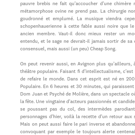
pauvre brebis ne fait qu’accoucher d’une chimère 
métamorphose ovine ne prend pas. La chirurgie non 
goudronné et emplumé. La musique viendra cepen
schopenhauerienne à cette fable aussi noire que le
ancien membre. Vaut-il donc mieux rester un mou
entendu, et le sage ne devrait-il jamais sortir de sa
consensuel, mais aussi (un peu) Cheap Song.
On peut revenir aussi, en Avignon plus qu’ailleurs, 
théâtre populaire. Faisant fi d’intellectualisme, c’e
de refaire le monde. Dans cet esprit est né en 200
Populaire. En 6 heures et 30 minutes, qui paraissent 
Dom Juan et Psyché de Molière, dans un spectacle où l
la fête. Une vingtaine d’acteurs passionnés et candide
se poussant pas du col, des intermèdes parodiant
personnages d’hier, voilà la recette d’un retour aux 
Mais on peut aussi faire le pari inverse et abandonner
convoquant par exemple le toujours alerte centenai