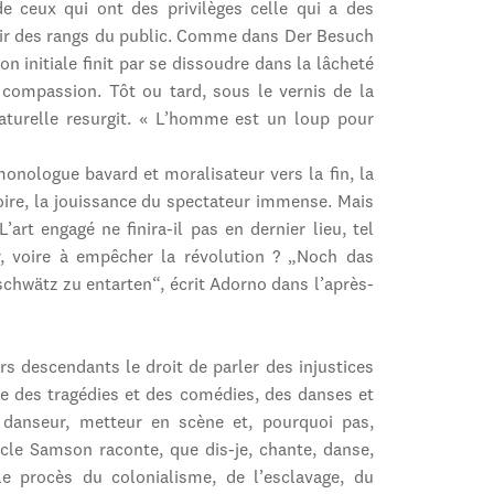
e ceux qui ont des privilèges celle qui a des
rtir des rangs du public. Comme dans Der Besuch
n initiale finit par se dissoudre dans la lâcheté
 compassion. Tôt ou tard, sous le vernis de la
 naturelle resurgit. « L’homme est un loup pour
nologue bavard et moralisateur vers la fin, la
toire, la jouissance du spectateur immense. Mais
’art engagé ne finira-il pas en dernier lieu, tel
r, voire à empêcher la révolution ? „Noch das
hwätz zu entarten“, écrit Adorno dans l’après-
urs descendants le droit de parler des injustices
aire des tragédies et des comédies, des danses et
 danseur, metteur en scène et, pourquoi pas,
acle Samson raconte, que dis-je, chante, danse,
le procès du colonialisme, de l’esclavage, du