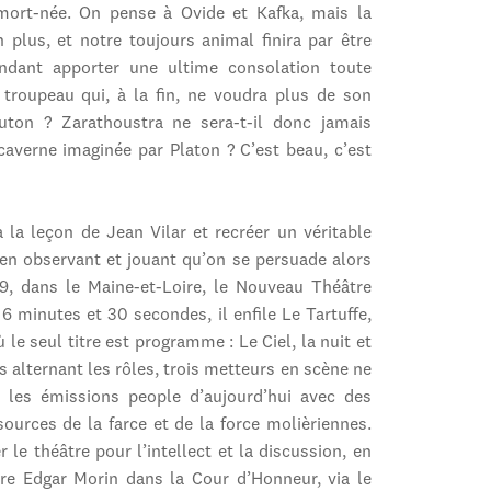
mort-née. On pense à Ovide et Kafka, mais la
plus, et notre toujours animal finira par être
dant apporter une ultime consolation toute
 troupeau qui, à la fin, ne voudra plus de son
ton ? Zarathoustra ne sera-t-il donc jamais
 caverne imaginée par Platon ? C’est beau, c’est
à la leçon de Jean Vilar et recréer un véritable
st en observant et jouant qu’on se persuade alors
9, dans le Maine-et-Loire, le Nouveau Théâtre
6 minutes et 30 secondes, il enfile Le Tartuffe,
e seul titre est programme : Le Ciel, la nuit et
s alternant les rôles, trois metteurs en scène ne
 les émissions people d’aujourd’hui avec des
sources de la farce et de la force molièriennes.
 le théâtre pour l’intellect et la discussion, en
re Edgar Morin dans la Cour d’Honneur, via le