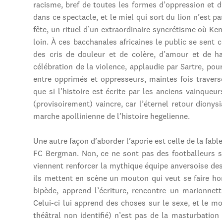
racisme, bref de toutes les formes d’oppression et d
dans ce spectacle, et le miel qui sort du lion n’est p
fête, un rituel d’un extraordinaire syncrétisme où K
loin. À ces bacchanales africaines le public se sent 
des cris de douleur et de colère, d’amour et de ha
célébration de la violence, applaudie par Sartre, pourr
entre opprimés et oppresseurs, maintes fois traversé
que si l’histoire est écrite par les anciens vainqueu
(provisoirement) vaincre, car l’éternel retour diony
marche apollinienne de l’histoire hegelienne.
Une autre façon d’aborder l’aporie est celle de la fabl
FC Bergman. Non, ce ne sont pas des footballeurs s
viennent renforcer la mythique équipe anversoise de
ils mettent en scène un mouton qui veut se faire ho
bipède, apprend l’écriture, rencontre un marionnett
Celui-ci lui apprend des choses sur le sexe, et le m
théâtral non identifié) n’est pas de la masturbation 