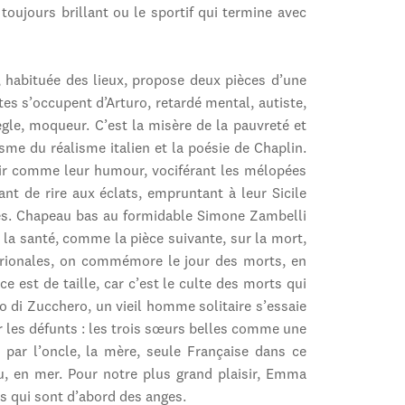
 toujours brillant ou le sportif qui termine avec
, habituée des lieux, propose deux pièces d’une
tes s’occupent d’Arturo, retardé mental, autiste,
iègle, moqueur. C’est la misère de la pauvreté et
sme du réalisme italien et la poésie de Chaplin.
r comme leur humour, vociférant les mélopées
nt de rire aux éclats, empruntant à leur Sicile
des. Chapeau bas au formidable Simone Zambelli
 la santé, comme la pièce suivante, sur la mort,
trionales, on commémore le jour des morts, en
ce est de taille, car c’est le culte des morts qui
o di Zucchero, un vieil homme solitaire s’essaie
r les défunts : les trois sœurs belles comme une
re par l’oncle, la mère, seule Française dans ce
au, en mer. Pour notre plus grand plaisir, Emma
 qui sont d’abord des anges.