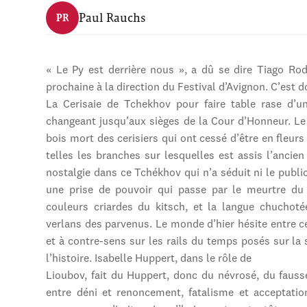
Paul Rauchs
PR
« Le Py est derrière nous », a dû se dire Tiago Rod
prochaine à la direction du Festival d’Avignon. C’est do
La Cerisaie de Tchekhov pour faire table rase d’u
changeant jusqu’aux sièges de la Cour d’Honneur. Le
bois mort des cerisiers qui ont cessé d’être en fleur
telles les branches sur lesquelles est assis l’ancie
nostalgie dans ce Tchékhov qui n’a séduit ni le publi
une prise de pouvoir qui passe par le meurtre du 
couleurs criardes du kitsch, et la langue chuchot
verlans des parvenus. Le monde d’hier hésite entre c
et à contre-sens sur les rails du temps posés sur la 
l’histoire. Isabelle Huppert, dans le rôle de
Lioubov, fait du Huppert, donc du névrosé, du faus
entre déni et renoncement, fatalisme et acceptati