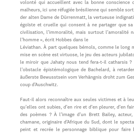
volonté qui accueillent avec la bonne conscience d
malheurs, ici une réfugiée brésilienne qui semble so
der alten Dame de Dürrenmatt, la vertueuse indignatio
égoïste et cruelle qui consent à ne partager que sa
civilisation, l’immoralité, mais surtout l’amoralité
l’homme », écrit Hobbes dans le
Léviathan. À part quelques bémols, comme le long mo
mise en scène est virtuose, le jeu des acteurs jubila
le miroir que Jahaty nous tend fera-t-il catharsis ? L
l’obstacle épistémologique de Bachelard, à retarde
äußerste Bewusstsein vom Verhängnis droht zum Gesc
coup d’Auschwitz.
Faut-il alors reconnaître aux seules victimes et à le
qu’elles ont subies, d’en rire et d’en pleurer, d’en f
des poèmes ? À l’image d’un Brett Bailey, acteur,
chamane, originaire d’Afrique du Sud, dont le spect
peint et recrée le personnage biblique pour faire 