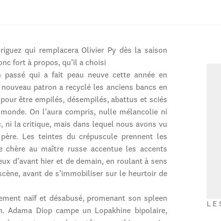
riguez qui remplacera Olivier Py dès la saison
nc fort à propos, qu’il a choisi
n passé qui a fait peau neuve cette année en
 nouveau patron a recyclé les anciens bancs en
s pour être empilés, désempilés, abattus et sciés
n monde. On l’aura compris, nulle mélancolie ni
c, ni la critique, mais dans lequel nous avons vu
père. Les teintes du crépuscule prennent les
ée chère au maître russe accentue les accents
eux d’avant hier et de demain, en roulant à sens
scène, avant de s’immobiliser sur le heurtoir de
sement naïf et désabusé, promenant son spleen
LE
on. Adama Diop campe un Lopakhine bipolaire,