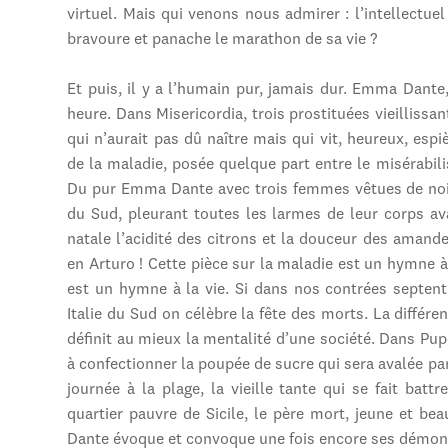
virtuel. Mais qui venons nous admirer : l’intellectuel
bravoure et panache le marathon de sa vie ?
Et puis, il y a l’humain pur, jamais dur. Emma Dante
heure. Dans Misericordia, trois prostituées vieillissan
qui n’aurait pas dû naître mais qui vit, heureux, esp
de la maladie, posée quelque part entre le misérabili
Du pur Emma Dante avec trois femmes vêtues de noi
du Sud, pleurant toutes les larmes de leur corps ava
natale l’acidité des citrons et la douceur des aman
en Arturo ! Cette pièce sur la maladie est un hymne à
est un hymne à la vie. Si dans nos contrées septen
Italie du Sud on célèbre la fête des morts. La différen
définit au mieux la mentalité d’une société. Dans Pup
à confectionner la poupée de sucre qui sera avalée pa
journée à la plage, la vieille tante qui se fait batt
quartier pauvre de Sicile, le père mort, jeune et be
Dante évoque et convoque une fois encore ses démons