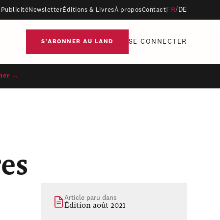
FR
/
DE
Publicité
Newsletter
Éditions & Livres
À propos
Contact
SE CONNECTER
S'ABONNER AU LAND
ner →
res
Article paru dans
Édition août 2021