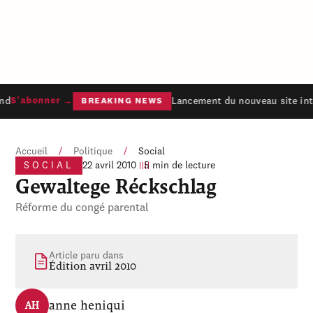
nd
Lancement du nouveau site inte
S'abonner →
BREAKING NEWS
Accueil
/
Politique
/
Social
SOCIAL
22 avril 2010
5 min de lecture
Gewaltege Réckschlag
Réforme du congé parental
Article paru dans
Édition avril 2010
anne heniqui
AH