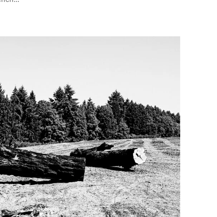
schen…