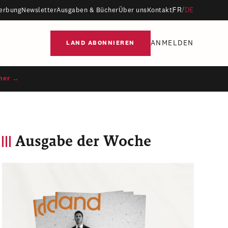
FR
/
DE
erbung
Newsletter
Ausgaben & Bücher
Über uns
Kontakt
ANMELDEN
LAND ABONNIEREN
ner →
Ausgabe der Woche