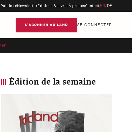
FR
/
DE
Publicité
Newsletter
Éditions & Livres
À propos
Contact
SE CONNECTER
S'ABONNER AU LAND
ner →
Édition de la semaine