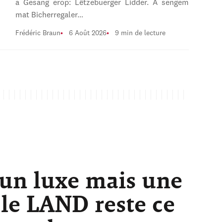
a Gesang erop: Lëtzebuerger Lidder. A sengem
mat Bicherregaler…
Frédéric Braun
6 Août 2026
9 min de lecture
 un luxe mais une
 le LAND reste ce