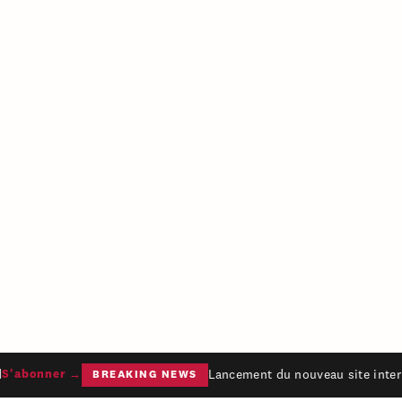
Lancement du nouveau site intern
'abonner →
BREAKING NEWS