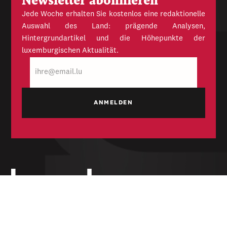
Newsletter abonnieren
Jede Woche erhalten Sie kostenlos eine redaktionelle
Auswahl des Land: prägende Analysen,
Hintergrundartikel und die Höhepunkte der
luxemburgischen Aktualität.
E-
Mail
Unabhängige Wochenzeitung für Politik,
Wirtschaft und Kultur des Großherzogtums