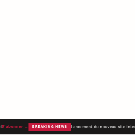
Lancement du nouveau site intern
S'abonner →
BREAKING NEWS