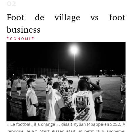
Foot de village vs foot
business
ÉCONOMIE
« Le football, il a changé », disait Kylian Mbappé en 2022. À
l’époque, le FC Atert Bissen était un petit club anonyme,