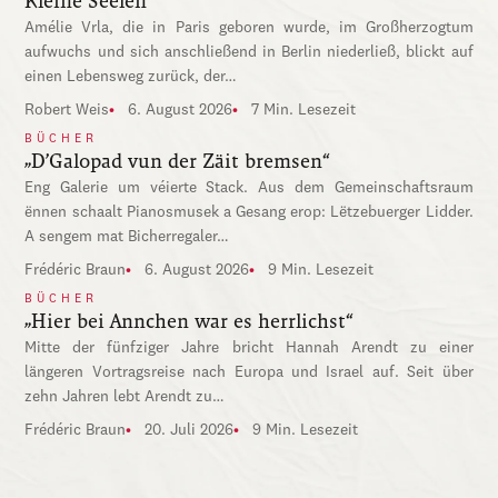
Kleine Seelen
Amélie Vrla, die in Paris geboren wurde, im Großherzogtum
aufwuchs und sich anschließend in Berlin niederließ, blickt auf
einen Lebensweg zurück, der…
Robert Weis
6. August 2026
7 Min. Lesezeit
BÜCHER
„D’Galopad vun der Zäit bremsen“
Eng Galerie um véierte Stack. Aus dem Gemeinschaftsraum
ënnen schaalt Pianosmusek a Gesang erop: Lëtzebuerger Lidder.
A sengem mat Bicherregaler…
Frédéric Braun
6. August 2026
9 Min. Lesezeit
BÜCHER
„Hier bei Annchen war es herrlichst“
Mitte der fünfziger Jahre bricht Hannah Arendt zu einer
längeren Vortragsreise nach Europa und Israel auf. Seit über
zehn Jahren lebt Arendt zu…
Frédéric Braun
20. Juli 2026
9 Min. Lesezeit