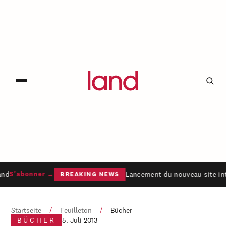
nd
Lancement du nouveau site int
S'abonner →
BREAKING NEWS
Startseite
/
Feuilleton
/
Bücher
BÜCHER
5. Juli 2013