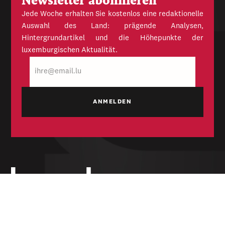
Newsletter abonnieren
Jede Woche erhalten Sie kostenlos eine redaktionelle
Auswahl des Land: prägende Analysen,
Hintergrundartikel und die Höhepunkte der
luxemburgischen Aktualität.
E-
Mail
Unabhängige Wochenzeitung für Politik,
Wirtschaft und Kultur des Großherzogtums