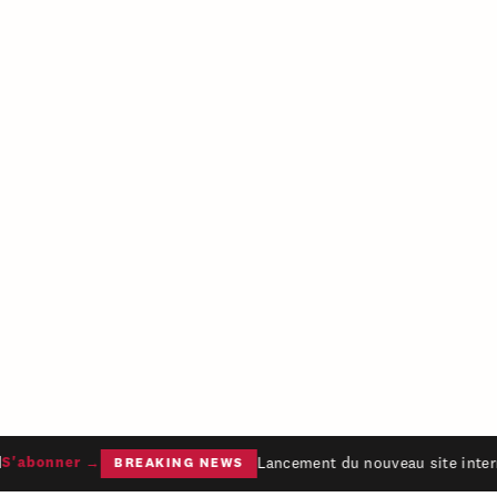
Lancement du nouveau site intern
'abonner →
BREAKING NEWS