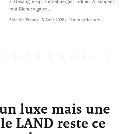
a Gesang erop: Lëtzebuerger Lidder. A sengem
mat Bicherregaler…
Frédéric Braun
6 Août 2026
9 min de lecture
 un luxe mais une
 le LAND reste ce