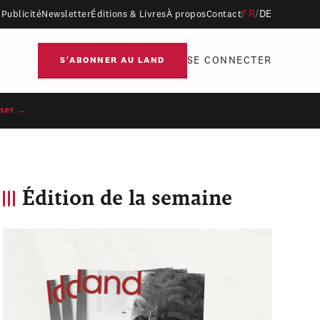
FR
/
DE
Publicité
Newsletter
Éditions & Livres
À propos
Contact
SE CONNECTER
S'ABONNER AU LAND
ner →
Édition de la semaine