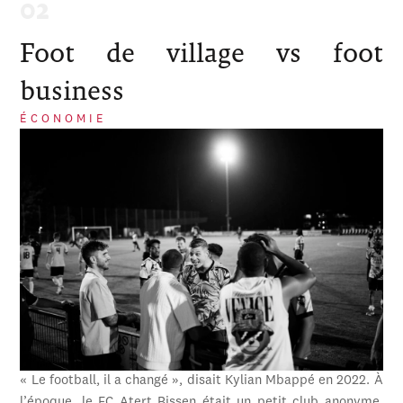
Foot de village vs foot
business
ÉCONOMIE
« Le football, il a changé », disait Kylian Mbappé en 2022. À
l’époque, le FC Atert Bissen était un petit club anonyme,