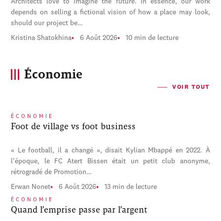
Architects love to imagine the future. In essence, our work
depends on selling a fictional vision of how a place may look,
should our project be…
Kristina Shatokhina
6 Août 2026
10 min de lecture
Économie
VOIR TOUT
ÉCONOMIE
Foot de village vs foot business
« Le football, il a changé », disait Kylian Mbappé en 2022. À
l’époque, le FC Atert Bissen était un petit club anonyme,
rétrogradé de Promotion…
Erwan Nonet
6 Août 2026
13 min de lecture
ÉCONOMIE
Quand l’emprise passe par l’argent