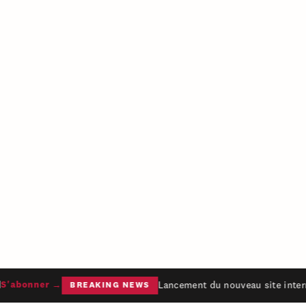
Lancement du nouveau site intern
'abonner →
BREAKING NEWS