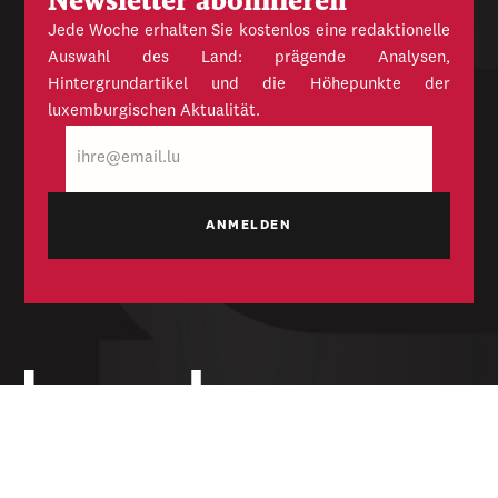
Newsletter abonnieren
Jede Woche erhalten Sie kostenlos eine redaktionelle
Auswahl des Land: prägende Analysen,
Hintergrundartikel und die Höhepunkte der
luxemburgischen Aktualität.
E-
Mail
Unabhängige Wochenzeitung für Politik,
Wirtschaft und Kultur des Großherzogtums