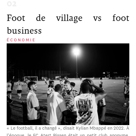
Foot de village vs foot
business
ÉCONOMIE
« Le football, il a changé », disait Kylian Mbappé en 2022. À
l’époque, le FC Atert Bissen était un petit club anonyme,