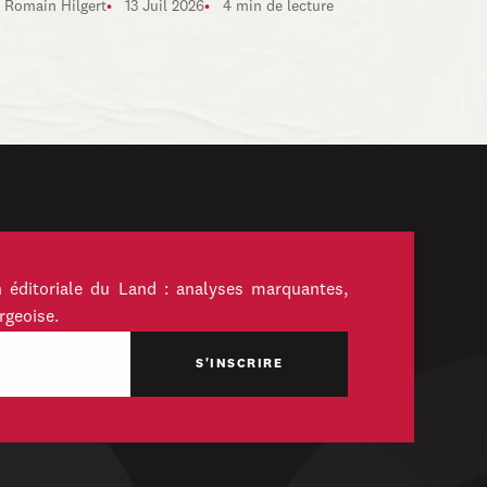
Romain Hilgert
13 Juil 2026
4 min de lecture
 éditoriale du Land : analyses marquantes,
rgeoise.