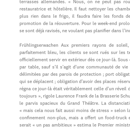
terrasses allemandes. « Nous, on ne peut pas rouv
restauratrice et hôtelière. Il faut nettoyer les chambr
plus rien dans le frigo, il faudra faire les fonds 
promotion de la réouverture. Pour le week-end prolon
se sont déjà ravisés, ne voulant pas planifier dans l’in
Frühlingserwachen Aux premiers rayons de soleil, 
parfaitement bleu, les clients se sont rués sur les 
officiellement servir en extérieur dès ce jour-là. Sous
par table, sauf s’il s’agit d’une communauté de vie
délimitées par des parois de protection ; port obliga
qui se déplacent ; obligation d’avoir des places réser
régna ce jour-là était véritablement celle d’un révei
toujours », rigole Laurence Frank de la Brasserie Sch
le parvis spacieux du Grand Théâtre. La distancia
« mais cela nous fait aussi moins de stress » selon l
confinement non-plus, mais a offert un food-truck e
serait « un pas ambitieux » estima le Premier ministr