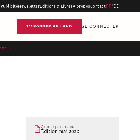
FR
/
DE
Publicité
Newsletter
Éditions & Livres
À propos
Contact
SE CONNECTER
S'ABONNER AU LAND
ner →
Article paru dans
Édition mai 2020