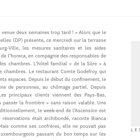
 venue deux semaines trop tard ! » Alors que le
lles (DP) présente, ce mercredi sur la terrasse
g-Ville, les mesures sanitaires et les aides
 de l’horeca, en compagnie des responsables de
des chambres. L’hôtel familial « de la Sûre » à
de chambres. Le restaurant Comte Godefroy qui
rents espaces. Depuis le début du confinement, le
aine de personnes, au chômage partiel. Depuis
Les principaux clients viennent des Pays-Bas,
 passer la frontière » sans raison valable. Une
aditionnellement, le week-end de l’Ascension est
 réservations était archibondé, raconte Bianca
» Mais comme ses confrères, elle ne pouvait pas
LE
ts luxembourgeois passant du bon temps sur les