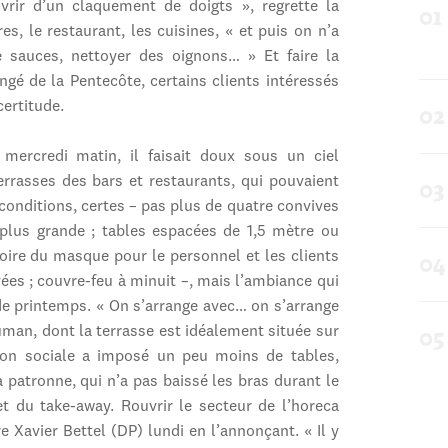
rir d’un claquement de doigts », regrette la
es, le restaurant, les cuisines, « et puis on n’a
de sauces, nettoyer des oignons… » Et faire la
gé de la Pentecôte, certains clients intéressés
certitude.
mercredi matin, il faisait doux sous un ciel
terrasses des bars et restaurants, qui pouvaient
 conditions, certes – pas plus de quatre convives
 plus grande ; tables espacées de 1,5 mètre ou
toire du masque pour le personnel et les clients
vées ; couvre-feu à minuit –, mais l’ambiance qui
l de printemps. « On s’arrange avec… on s’arrange
uman, dont la terrasse est idéalement située sur
tion sociale a imposé un peu moins de tables,
a patronne, qui n’a pas baissé les bras durant le
t du take-away. Rouvrir le secteur de l’horeca
e Xavier Bettel (DP) lundi en l’annonçant. « Il y