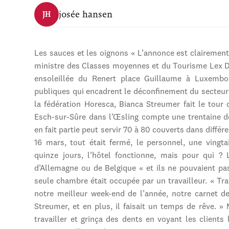
josée hansen
JH
Les sauces et les oignons « L’annonce est clairement
ministre des Classes moyennes et du Tourisme Lex De
ensoleillée du Renert place Guillaume à Luxembour
publiques qui encadrent le déconfinement du secteur
la fédération Horesca, Bianca Streumer fait le tour 
Esch-sur-Sûre dans l’Œsling compte une trentaine 
en fait partie peut servir 70 à 80 couverts dans diffé
16 mars, tout était fermé, le personnel, une vingt
quinze jours, l’hôtel fonctionne, mais pour qui ? 
d’Allemagne ou de Belgique « et ils ne pouvaient pas
seule chambre était occupée par un travailleur. « Tr
notre meilleur week-end de l’année, notre carnet de
Streumer, et en plus, il faisait un temps de rêve. 
travailler et grinça des dents en voyant les clien