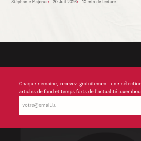
Stéphanie Majerus
20 Juil 2026
10 min de lecture
Chaque semaine, recevez gratuitement une sélection
articles de fond et temps forts de l'actualité luxembou
E-
mail