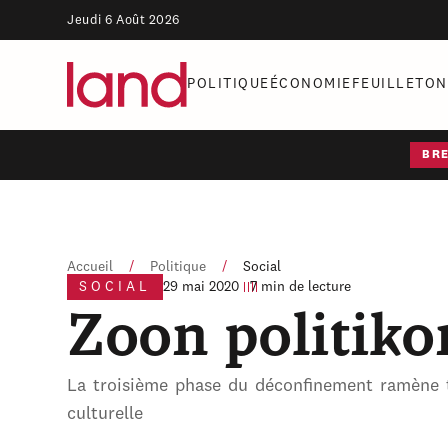
Jeudi 6 Août 2026
POLITIQUE
ÉCONOMIE
FEUILLETON
BR
Accueil
/
Politique
/
Social
SOCIAL
29 mai 2020
7 min de lecture
Zoon politiko
La troisième phase du déconfinement ramène ti
culturelle