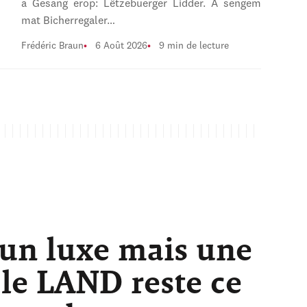
a Gesang erop: Lëtzebuerger Lidder. A sengem
mat Bicherregaler…
Frédéric Braun
6 Août 2026
9 min de lecture
 un luxe mais une
 le LAND reste ce