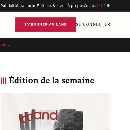
FR
/
DE
Publicité
Newsletter
Éditions & Livres
À propos
Contact
SE CONNECTER
S'ABONNER AU LAND
ner →
Édition de la semaine