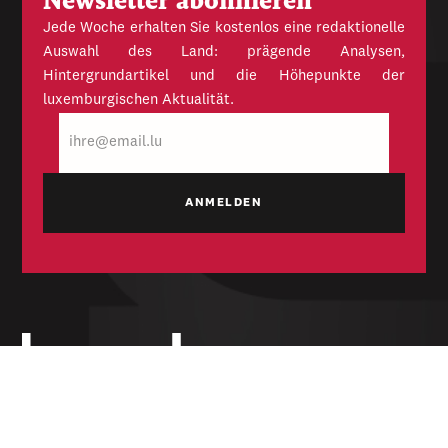
Newsletter abonnieren
Jede Woche erhalten Sie kostenlos eine redaktionelle
Auswahl des Land: prägende Analysen,
Hintergrundartikel und die Höhepunkte der
luxemburgischen Aktualität.
E-
Mail
Unabhängige Wochenzeitung für Politik,
Wirtschaft und Kultur des Großherzogtums