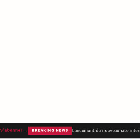
Lancement du nouveau site intern
'abonner →
BREAKING NEWS