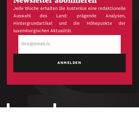
Newsletter abonnieren
Jede Woche erhalten Sie kostenlos eine redaktionelle
Auswahl des Land: prägende Analysen,
Hintergrundartikel und die Höhepunkte der
luxemburgischen Aktualität.
E-
Mail
Unabhängige Wochenzeitung für Politik,
Wirtschaft und Kultur des Großherzogtums