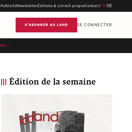
FR
/
DE
Publicité
Newsletter
Éditions & Livres
À propos
Contact
SE CONNECTER
S'ABONNER AU LAND
ner →
Édition de la semaine