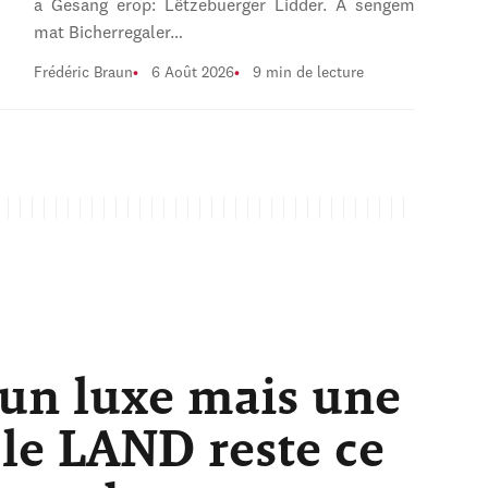
a Gesang erop: Lëtzebuerger Lidder. A sengem
mat Bicherregaler…
Frédéric Braun
6 Août 2026
9 min de lecture
 un luxe mais une
 le LAND reste ce