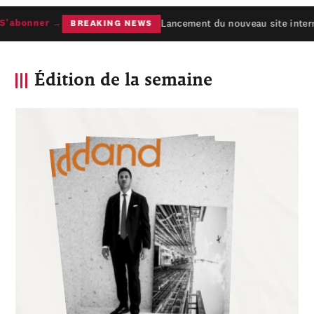
Lancement du nouveau site interne
'abonner →
BREAKING NEWS
Édition de la semaine