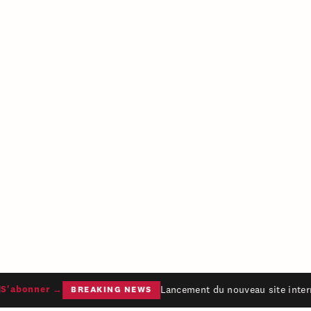
Lancement du nouveau site intern
'abonner →
BREAKING NEWS