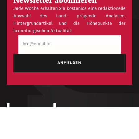
Newsletter abonnieren
Jede Woche erhalten Sie kostenlos eine redaktionelle
Auswahl des Land: prägende Analysen,
Hintergrundartikel und die Höhepunkte der
luxemburgischen Aktualität.
E-
Mail
Unabhängige Wochenzeitung für Politik,
Wirtschaft und Kultur des Großherzogtums