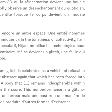
vers 3D où la réincarnation devient une boucle
nolly observe un désenchantement du quotidien,
identité lorsque le corps devient un modèle
 encore un autre espace. Une entité nommée
miques : « In the loneliness of collectivity, I am
 spéculatif, Ntjam mobilise les technologies pour
ntitaire. Mélas devient un glitch, une faille qui
ble.
, glitch is celebrated as a vehicle of refusal, a
 abstract again that which has been forced into
. A body that (…) remains indecipherable within
m the score. This nonperformance is a glitch.»
s une erreur mais une posture : une manière de
t de produire d’autres formes d’existence.