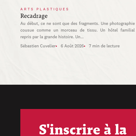
ARTS PLASTIQUES
Recadrage
Au début, ce ne sont que des fragments. Une photographie
cousue comme un morceau de tissu. Un hôtel familial
repris par la grande histoire. Un…
Sébastien Cuvelier
6 Août 2026
7 min de lecture
S'inscrire à la