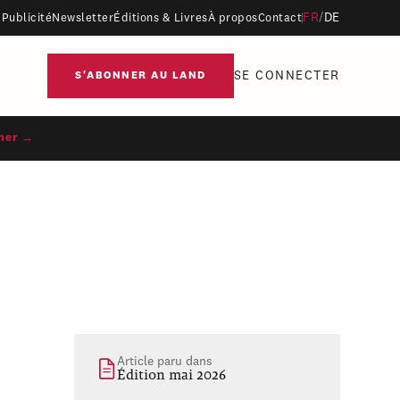
FR
/
DE
Publicité
Newsletter
Éditions & Livres
À propos
Contact
SE CONNECTER
S'ABONNER AU LAND
ner →
Article paru dans
Édition mai 2026