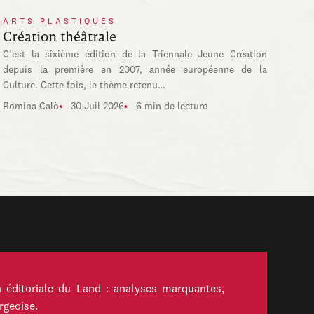
ARTS PLASTIQUES
Création théâtrale
C’est la sixième édition de la Triennale Jeune Création
depuis la première en 2007, année européenne de la
Culture. Cette fois, le thème retenu…
Romina Calò
30 Juil 2026
6 min de lecture
 éditoriale du Land : analyses marquantes,
rgeoise.