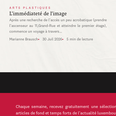
ARTS PLASTIQUES
L’immédiateté de l’image
Après une recherche de l’accès un peu acrobatique (prendre
l’ascenseur au 11,Grand-Rue et atteindre le premier étage),
commence un voyage à travers…
Marianne Brausch
30 Juil 2026
5 min de lecture
Chaque semaine, recevez gratuitement une sélection
articles de fond et temps forts de l'actualité luxembou