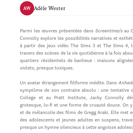
Adèle Wester
AW
Parmi les œuvres présentées dans
Screentime/s
au C
Connolly explore les possibilités narratives et esth
à partir des jeux vidéo The Sims 3 et The Sims 4, 
travers des scènes de la vie quotidienne à la fois abs
quartiers résidentiels de banlieue : maisons alignée
violets, presque toxiques.
Un avatar étrangement filiforme médite. Dans
Anhed
symptôme de son contraire absolu : une tentative d
College et au Pratt Institute, Jacky Connolly dé
grotesque, lo-fi et une forme de cruauté douce. On y 
et de mélancolie des films de Gregg Araki. Elle met
des adolescents et jeunes adultes en suspens, trave
presque un hymne silencieux à cette angoisse adoles