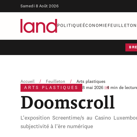
Samedi 8 Août 2026
POLITIQUE
ÉCONOMIE
FEUILLETON
BR
Accueil
/
Feuilleton
/
Arts plastiques
ARTS PLASTIQUES
8 mai 2026
4 min de lectur
Doomscroll
L’exposition Screentime/s au Casino Luxembo
subjectivité à l’ère numérique