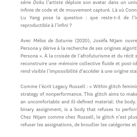
série
Doku
l’artiste déploie son avatar dans un uni
infinie de code et de mouvement capturé. Là où Con
Lu Yang pose la question : que reste-t-il de l’
reproductible à l’infini ?
Avec
Mélas de Saturne
(2020), Josèfa Ntjam ouvre
Persona y dérive à la recherche de ses origines algorith
Persona ». À la croisée de l’afrofuturisme et du récit
reconstruire une mémoire collective fluide et post-ide
rend visible l’impossibilité d’accéder à une origine sta
Comme l’écrit Legacy Russell : « Within glitch feminism
strategy of nonperformance. This glitch aims to make
an uncomfortable and ill-defined material: the body
binary assignment, is a body that refuses to perfor
Chez Ntjam comme chez Russell, le glitch n’est plu
refuser les assignations, de brouiller les catégories e