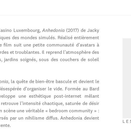
asino Luxembourg,
Anhedonia
(2017) de Jacky
étiques des mondes simulés. Réalisé entièrement
le film suit une petite communauté d’avatars à
urdes et troublantes. Il reprend l’atmosphère des
s, jardins soignés, sous des couchers de soleil
onia
, la quête de bien-être bascule et devient le
ésespérée d’organiser le vide. Formée au Bard
veloppe une esthétique post-internet mêlant
retrouve l’intensité chaotique, saturée de désir
 en scène une véritable « bedroom community » :
rsés par un nihilisme diffus. Anhedonia devient
LE
cente.