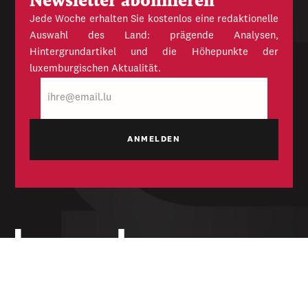
Newsletter abonnieren
Jede Woche erhalten Sie kostenlos eine redaktionelle
Auswahl des Land: prägende Analysen,
Hintergrundartikel und die Höhepunkte der
luxemburgischen Aktualität.
E-
Mail
Unabhängige Wochenzeitung für Politik,
Wirtschaft und Kultur des Großherzogtums