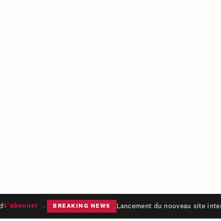
Lancement du nouveau site intern
S'abonner →
BREAKING NEWS