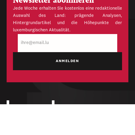
Newsletter abonnieren
Jede Woche erhalten Sie kostenlos eine redaktionelle
Auswahl des Land: prägende Analysen,
Hintergrundartikel und die Höhepunkte der
luxemburgischen Aktualität.
E-
Mail
Unabhängige Wochenzeitung für Politik,
Wirtschaft und Kultur des Großherzogtums