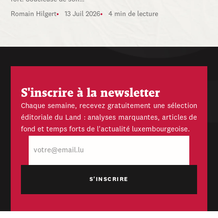
Romain Hilgert
13 Juil 2026
4 min de lecture
S'inscrire à la newsletter
Chaque semaine, recevez gratuitement une sélection
éditoriale du Land : analyses marquantes, articles de
fond et temps forts de l'actualité luxembourgeoise.
E-
mail