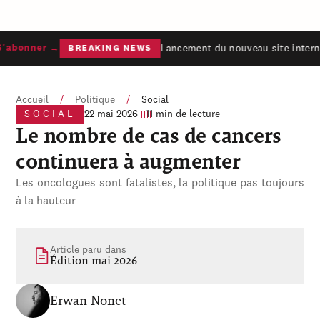
Lancement du nouveau site internet
abonner →
BREAKING NEWS
Accueil
/
Politique
/
Social
SOCIAL
22 mai 2026
11 min de lecture
Le nombre de cas de cancers
continuera à augmenter
Les oncologues sont fatalistes, la politique pas toujours
à la hauteur
Article paru dans
Édition mai 2026
Erwan Nonet