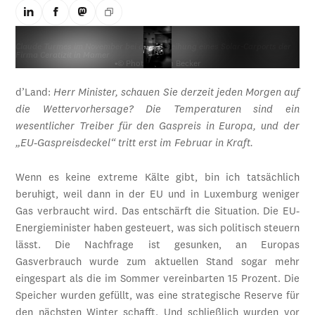
Claude Turmes im November bei der Einweihung eines Solar-Carports der
Firma Ceratizit in Mamer
•
© Photo : Sven Becker
d’Land:
Herr Minister, schauen Sie derzeit jeden Morgen auf
die Wettervorhersage? Die Temperaturen sind ein
wesentlicher Treiber für den Gaspreis in Europa, und der
„EU-Gaspreisdeckel“ tritt erst im Februar in Kraft.
Wenn es keine extreme Kälte gibt, bin ich tatsächlich
beruhigt, weil dann in der EU und in Luxemburg weniger
Gas verbraucht wird. Das entschärft die Situation. Die EU-
Energieminister haben gesteuert, was sich politisch steuern
lässt. Die Nachfrage ist gesunken, an Europas
Gasverbrauch wurde zum aktuellen Stand sogar mehr
eingespart als die im Sommer vereinbarten 15 Prozent. Die
Speicher wurden gefüllt, was eine strategische Reserve für
den nächsten Winter schafft. Und schließlich wurden vor