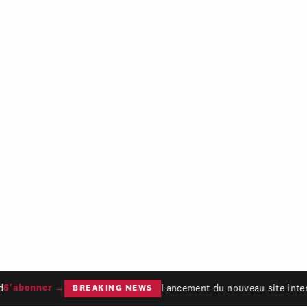
Lancement du nouveau site intern
S'abonner →
BREAKING NEWS