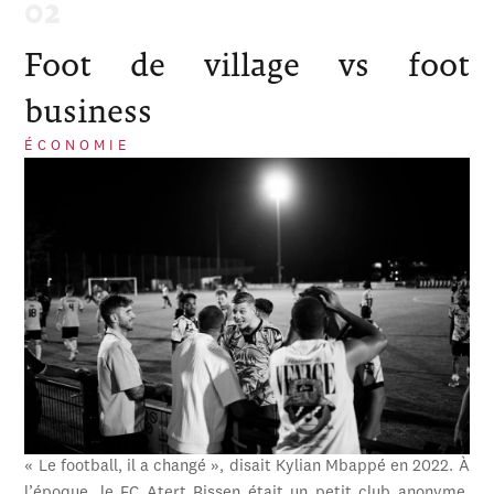
Foot de village vs foot
business
ÉCONOMIE
« Le football, il a changé », disait Kylian Mbappé en 2022. À
l’époque, le FC Atert Bissen était un petit club anonyme,