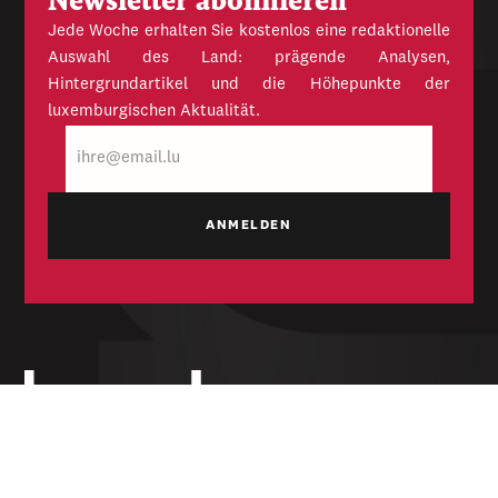
Newsletter abonnieren
Jede Woche erhalten Sie kostenlos eine redaktionelle
Auswahl des Land: prägende Analysen,
Hintergrundartikel und die Höhepunkte der
luxemburgischen Aktualität.
E-
Mail
Unabhängige Wochenzeitung für Politik,
Wirtschaft und Kultur des Großherzogtums