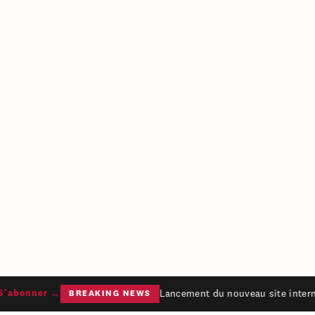
Lancement du nouveau site interne
'abonner →
BREAKING NEWS