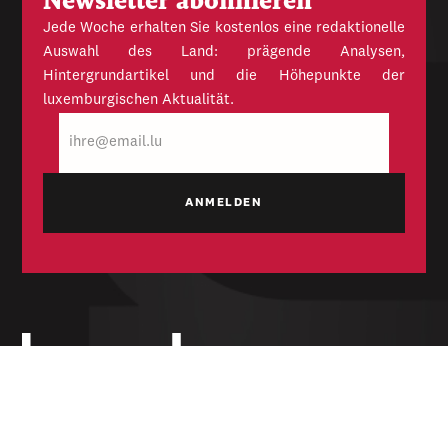
Newsletter abonnieren
Jede Woche erhalten Sie kostenlos eine redaktionelle
Auswahl des Land: prägende Analysen,
Hintergrundartikel und die Höhepunkte der
luxemburgischen Aktualität.
E-
Mail
Unabhängige Wochenzeitung für Politik,
Wirtschaft und Kultur des Großherzogtums