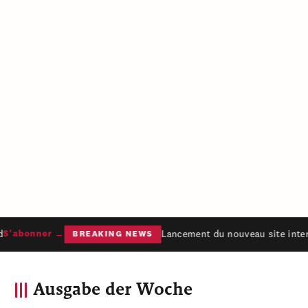
Lancement du nouveau site intern
S'abonner →
BREAKING NEWS
Ausgabe der Woche