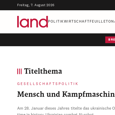
Freitag, 7. August 2026
POLITIK
WIRTSCHAFT
FEUILLETON
BR
Titelthema
GESELLSCHAFTSPOLITIK
Mensch und Kampfmaschin
Am 28. Januar dieses Jahres titelte das ukrainische 