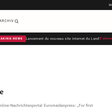
W
ARCHIV
Lancement du nouveau site internet du Land
S'abon
EAKING NEWS
e
Online-Nachrichtenportal Euromaidanpress: „For first