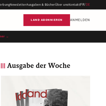
FR
/
DE
erbung
Newsletter
Ausgaben & Bücher
Über uns
Kontakt
ANMELDEN
LAND ABONNIEREN
ner →
Ausgabe der Woche