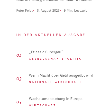
time in history, Ukrainian combat AI-robot…
Peter Feist
6. August 2026
9 Min. Lesezeit
IN DER AKTUELLEN AUSGABE
„Et ass e Supergau“
GESELLSCHAFTSPOLITIK
Wenn Macht über Geld ausgeübt wird
NATIONALE WIRTSCHAFT
Wachstumsbelebung in Europa
WIRTSCHAFT