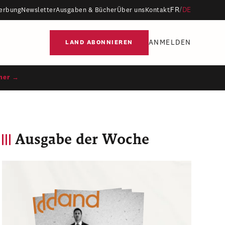
FR
/
DE
erbung
Newsletter
Ausgaben & Bücher
Über uns
Kontakt
ANMELDEN
LAND ABONNIEREN
ner →
Ausgabe der Woche