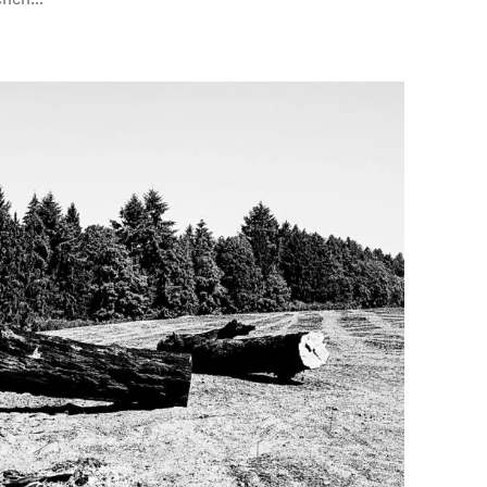
schen…