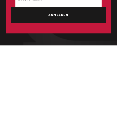
Mail
Unabhängige Wochenzeitung für Politik,
Wirtschaft und Kultur des Großherzogtums
Luxemburg. Gegründet 1954.
RUBRIKEN
Politik
Wirtschaft