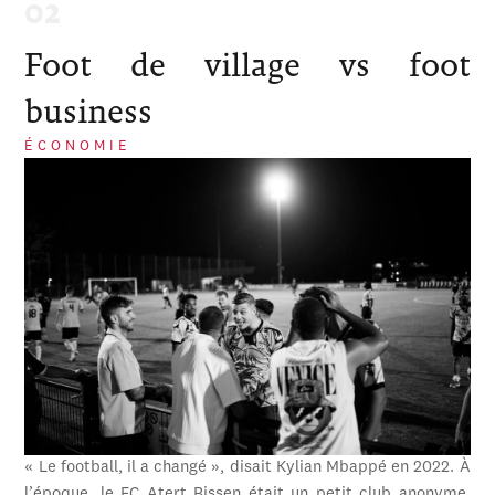
Foot de village vs foot
business
ÉCONOMIE
« Le football, il a changé », disait Kylian Mbappé en 2022. À
l’époque, le FC Atert Bissen était un petit club anonyme,