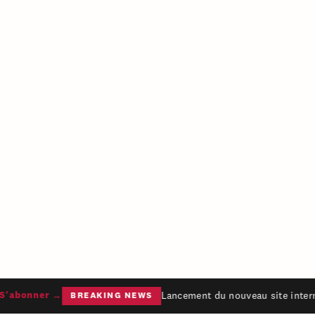
Lancement du nouveau site interne
'abonner →
BREAKING NEWS