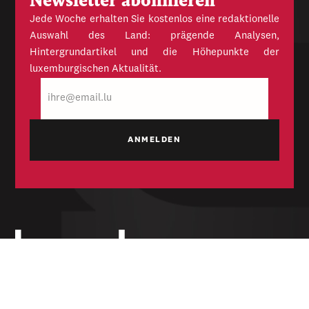
Newsletter abonnieren
Jede Woche erhalten Sie kostenlos eine redaktionelle
Auswahl des Land: prägende Analysen,
Hintergrundartikel und die Höhepunkte der
luxemburgischen Aktualität.
E-
Mail
Unabhängige Wochenzeitung für Politik,
Wirtschaft und Kultur des Großherzogtums