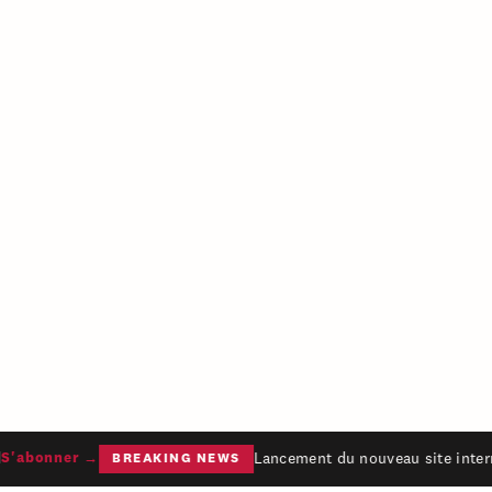
Lancement du nouveau site intern
'abonner →
BREAKING NEWS