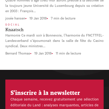
Quatre hommes d’âge (très) mûr auront présidé à la destinée de
la toujours jeune Université du Luxembourg depuis sa création
en 2003 : François…
josée hansen
19 Jan 2018
7 min de lecture
SOCIAL
Knaatsch
Harmonie Ce mardi soir à Bonnevoie, l’harmonie du FNCTTFEL-
Landesverband s’époumonait dans la salle de fête du Casino
syndical. Deux ministres…
Bernard Thomas
19 Jan 2018
11 min de lecture
S'inscrire à la newsletter
Chaque semaine, recevez gratuitement une sélection
éditoriale du Land : analyses marquantes, articles de