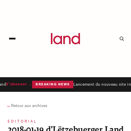
and
Lancement du nouveau site in
S'abonner →
BREAKING NEWS
←
Retour aux archives
EDITORIAL
2018-01-19 d’Lëtzebuerger Land