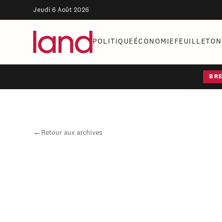
Jeudi 6 Août 2026
POLITIQUE
ÉCONOMIE
FEUILLETON
BR
←
Retour aux archives