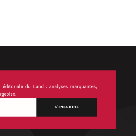
 éditoriale du Land : analyses marquantes,
rgeoise.