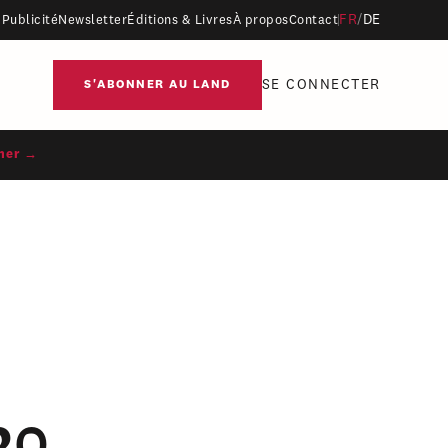
FR
/
DE
Publicité
Newsletter
Éditions & Livres
À propos
Contact
SE CONNECTER
S'ABONNER AU LAND
ner →
20