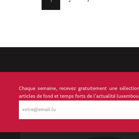
›
1
2
Chaque semaine, recevez gratuitement une sélection
articles de fond et temps forts de l'actualité luxembou
E-
mail