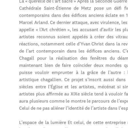
La « querelle de l’art sacré » Après la Seconde Guerre
Cathédrale Saint-Étienne de Metz pose un défi fin
contemporains dans des édifices anciens éclate en 1
Marcel Arland. Ce dernier attaque, avec virulence, les
appelle « l’Art chrétien », les accusant d’avilir les 
artistes reconnus soient appelés à créer des vitrau
réactions, notamment celle d’Yvan Christ dans la rev
de l’art contemporain dans les édifices anciens. C’
Chagall pour la réalisation des fenêtres du déam
maintenant bien de faire coïncider deux mondes qui
puisse vouloir emprunter à la grâce de l’autre : 
artistique chagallien. Ce projet s’inscrit aussi da
siècles entre l’Église et les artistes, mécénat si 
artistes plus affirmée au XIXe siècle tend à vouloir f
aura plusieurs comme le montre le parcours de l’exposi
Celui de ne pas aliéner l’identité de l’artiste dans l’es
L’espace de la lumière Et celui, de cette entreprise