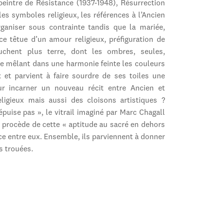
 peintre de Résistance (1937-1948), Résurrection
les symboles religieux, les références à l’Ancien
organiser sous contrainte tandis que la mariée,
ce têtue d’un amour religieux, préfiguration de
uchent plus terre, dont les ombres, seules,
te mêlant dans une harmonie feinte les couleurs
x et parvient à faire sourdre de ses toiles une
r incarner un nouveau récit entre Ancien et
igieux mais aussi des cloisons artistiques ?
uise pas », le vitrail imaginé par Marc Chagall
n procède de cette « aptitude au sacré en dehors
nce entre eux. Ensemble, ils parviennent à donner
es trouées.