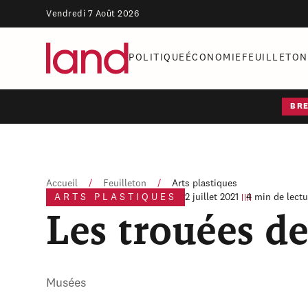
Vendredi 7 Août 2026
POLITIQUE
ÉCONOMIE
FEUILLETON
BR
Accueil
/
Feuilleton
/
Arts plastiques
ARTS PLASTIQUES
2 juillet 2021
4 min de lectu
Les trouées de
Musées