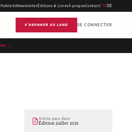
FR
/
DE
Publicité
Newsletter
Éditions & Livres
À propos
Contact
SE CONNECTER
S'ABONNER AU LAND
ner →
Article paru dans
Édition juillet 2021