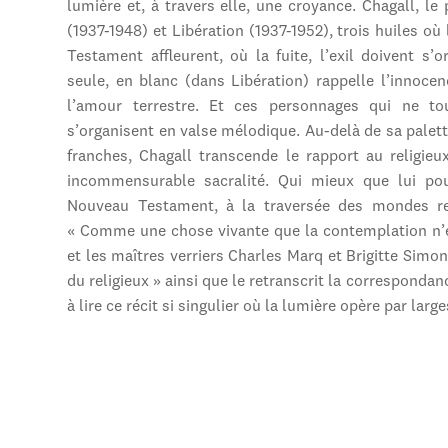
lumière et, à travers elle, une croyance. Chagall, le
(1937-1948) et Libération (1937-1952), trois huiles où 
Testament affleurent, où la fuite, l’exil doivent s’
seule, en blanc (dans Libération) rappelle l’innocen
l’amour terrestre. Et ces personnages qui ne to
s’organisent en valse mélodique. Au-delà de sa palet
franches, Chagall transcende le rapport au religieu
incommensurable sacralité. Qui mieux que lui pou
Nouveau Testament, à la traversée des mondes rel
« Comme une chose vivante que la contemplation n’ép
et les maîtres verriers Charles Marq et Brigitte Simo
du religieux » ainsi que le retranscrit la corresponda
à lire ce récit si singulier où la lumière opère par larg